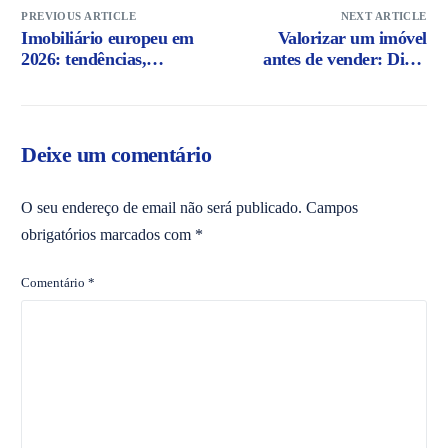
PREVIOUS ARTICLE
NEXT ARTICLE
Imobiliário europeu em
Valorizar um imóvel
2026: tendências,
antes de vender: Dicas
sustentabilidade e novas
essenciais para aumentar
oportunidades de
o preço e atrair
investimento
compradores
Deixe um comentário
O seu endereço de email não será publicado.
Campos
obrigatórios marcados com
*
Comentário
*