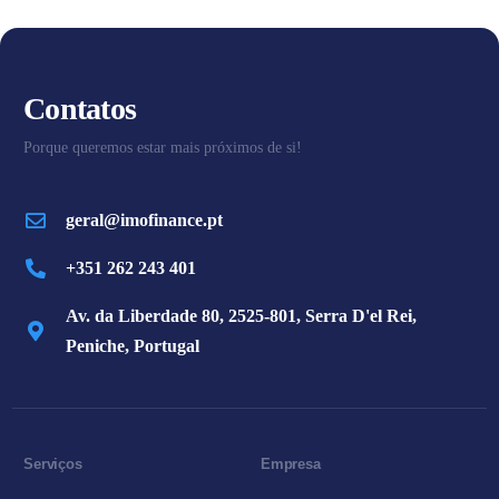
Contatos
Porque queremos estar mais próximos de si!
geral@imofinance.pt
+351 262 243 401
Av. da Liberdade 80, 2525-801, Serra D'el Rei,
Peniche, Portugal
Serviços
Empresa