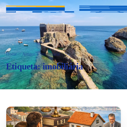
Home
Artigos
imobiliária
Etiqueta:
imobiliária