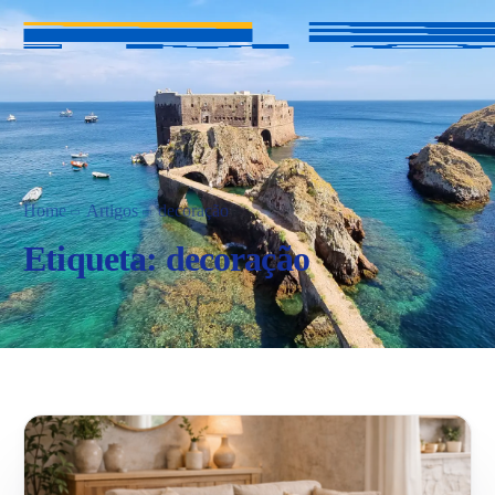
Home
Artigos
decoração
Etiqueta:
decoração