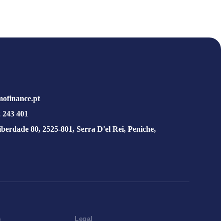
ofinance.pt
 243 401
iberdade 80, 2525-801, Serra D'el Rei, Peniche,
s
Legal