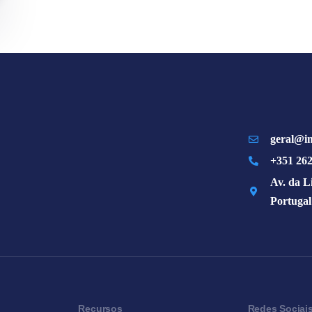
geral@im
+351 262
Av. da L
Portugal
Recursos
Redes Sociai