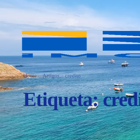
Home
Artigos
credito
Etiqueta:
cred