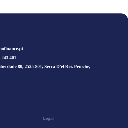
ofinance.pt
 243 401
iberdade 80, 2525-801, Serra D'el Rei, Peniche,
s
Legal