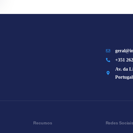
geral@im
+351 262
Av. da L
Portugal
Recursos
Redes Sociai