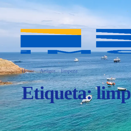
Home
Artigos
limpeza
Etiqueta:
limp