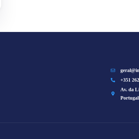
geral@im
+351 262
Av. da L
Portugal