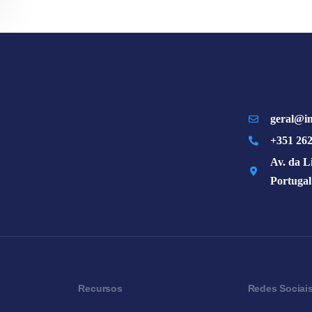
geral@im
+351 262
Av. da L
Portugal
Recursos
Redes Sociai