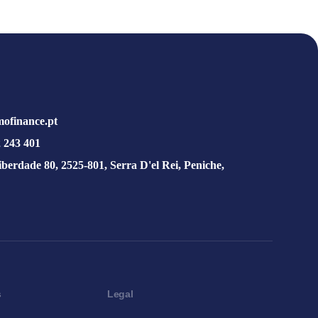
ofinance.pt
 243 401
iberdade 80, 2525-801, Serra D'el Rei, Peniche,
s
Legal