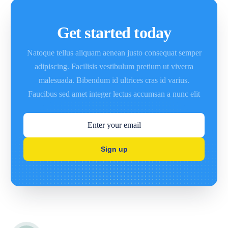
Get started today
Natoque tellus aliquam aenean justo consequat semper
adipiscing. Facilisis vestibulum pretium ut viverra
malesuada. Bibendum id ultrices cras id varius.
Faucibus sed amet integer lectus accumsan a nunc elit
Sign up