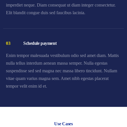
imperdiet neque. Diam consequat ut diam integer consectetur.
Elit blandit congue duis sed faucibus lacinia.
03
Schedule payment
Enim tempor malesuada vestibulum odio sed amet diam. Mattis
nulla tellus interdum aenean massa semper. Nulla egestas
suspendisse sed sed magna nec massa libero tincidunt. Nullam
vitae quam varius magna sem. Amet nibh egestas placerat
tempor velit enim id et.
Use Cases