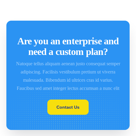
Are you an enterprise and
need a custom plan?
Natoque tellus aliquam aenean justo consequat semper
adipiscing. Facilisis vestibulum pretium ut viverra
malesuada. Bibendum id ultrices cras id varius.
Faucibus sed amet integer lectus accumsan a nunc elit
Contact Us