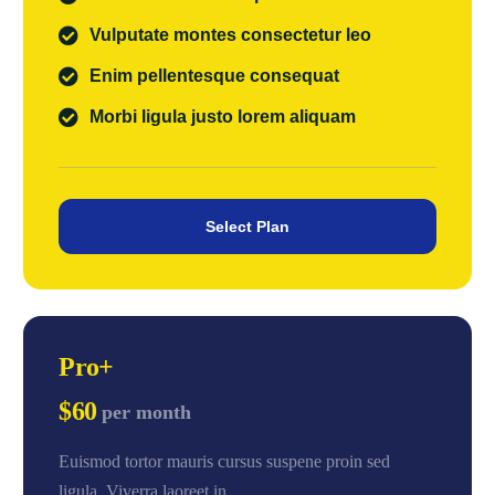
Vulputate montes consectetur leo
Enim pellentesque consequat
Morbi ligula justo lorem aliquam
Select Plan
Pro+
$60
per month
Euismod tortor mauris cursus suspene proin sed
ligula. Viverra laoreet in.