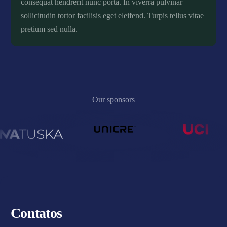
consequat hendrerit nunc porta. In viverra pulvinar
sollicitudin tortor facilisis eget eleifend. Turpis tellus vitae
pretium sed nulla.
Our sponsors
Contatos